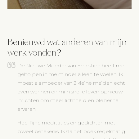
Benieuwd wat anderen van mijn
werk vonden?
De Nieuwe Moeder
van Ernestine heeft me
geholpen in me minder alleen te voelen. Ik
moest als moeder van 2 kleine meiden echt
even wennen en mijn snelle leven opnieuw
inrichten om meer lichtheid en plezier te
ervaren.
Heel fijne meditaties en gedichten met
zoveel betekenis. Ik sla het boek regelmatig