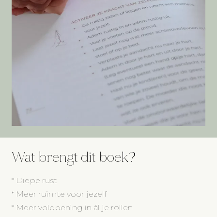
Wat brengt dit boek?
* Diepe rust
* Meer ruimte voor jezelf
* Meer voldoening in ál je rollen