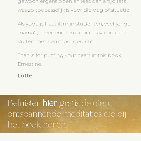
gewoon ergens open en lees dan altijd iets
was zo toepasselijk is voor die dag of situatie.
Als yoga juf laat ik mijn studenten, veel jonge
mama’s, meegenieten door in savasana af te
sluiten met een mooi gedicht.
Thanks for putting your heart in this book,
Ernestine.
Lotte
Beluister
hier
gratis de diep
ontspannende meditaties die bij
het boek horen.