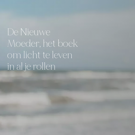
De Nieuwe
Moeder, het boek
om licht te leven
in al je rollen