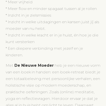
* Meer vrijheid
* Meer flow en minder spagaat tussen al je rollen
* Inzicht in je zielsmissies
* Inzicht in welke uitdagingen en kansen juist jíj als
moeder van nu hebt.
* Inzicht in welke kracht er in je huist, én hoe je die
kunt versterken
* Een diepere verbinding met jezelf en je
kinderen.
Met
De Nieuwe Moeder
heb je een nieuwe vorm
van een boek in handen: een boek-retreat biedt je
een totaalbeleving met persoonlijke verhalen, een
holistische visie op modern moederschap, en
praktische oefeningen. Zoals (online) meditatie,
yoga en reflectievragen. Hierdoor ervaar je dat je
alles al in huis hebt om licht te leven. Daarnaast