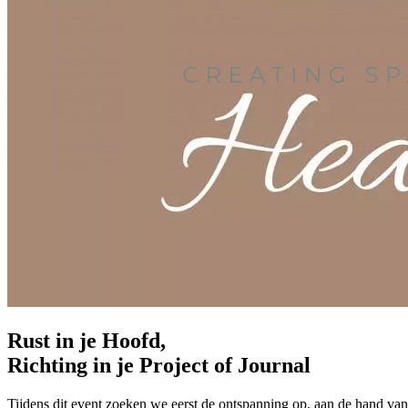
Rust in je Hoofd,
Richting in je Project of Journal
Tijdens dit event zoeken we eerst de ontspanning op, aan de hand van 