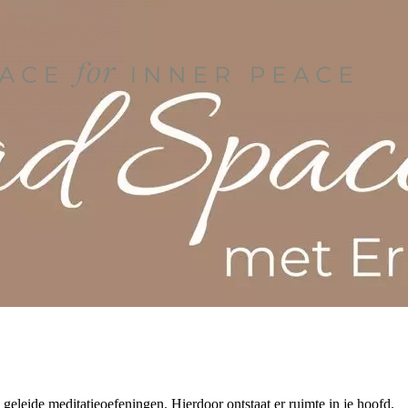
geleide meditatieoefeningen. Hierdoor ontstaat er ruimte in je hoofd.