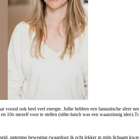
r vooral ook heel veel energie. Jullie hebben een fantastische sfeer n
n 10x mezelf voor te stellen (stilte-lunch was een waanzinnig idee).T
ijkheid, uptempo beweging (waardoor ik echt lekker in mijn lichaam kwa