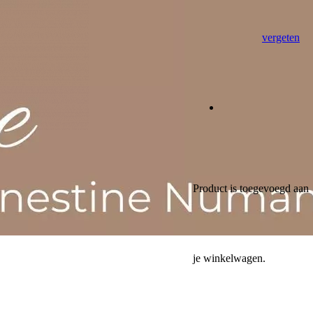
vergeten
Product
is toegevoegd aan
je winkelwagen.