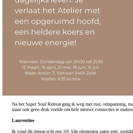
Na het Super Soul Retreat ging ik weg met rust, ontspanning, maa
maar ook geen druk voelde om hele nieuwe connecties te maken e
Laurentine
Ik vond dit retreat echt een 10! Alle elementen zaten erin: vrol