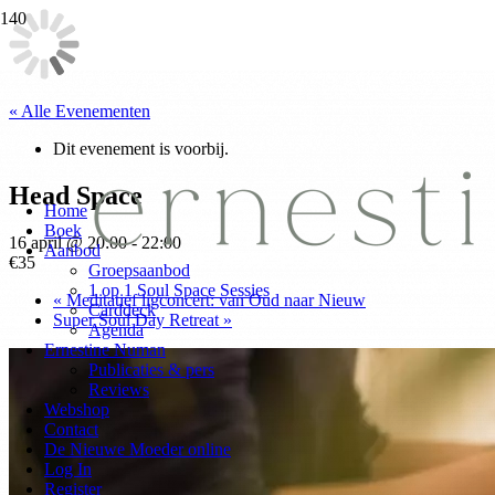
« Alle Evenementen
Dit evenement is voorbij.
Head Space
Home
Boek
16 april @ 20:00
-
22:00
Aanbod
€35
Groepsaanbod
1 op 1 Soul Space Sessies
«
Meditatief ligconcert: van Oud naar Nieuw
Carddeck
Super Soul Day Retreat
»
Agenda
Ernestine Numan
Publicaties & pers
Reviews
Webshop
Contact
De Nieuwe Moeder online
Log In
Register