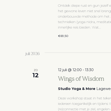
Ontdek diepe rust en gun jezelf 
het gewone leven niet snel breng
onderbouwde methode om het zen
technieken (yoga nidra, meditat
innerlijke reis bieden. Wat...
€69,50
juli 2026
12 juli @ 12:00
-
13:30
ZO
12
Wings of Wisdom
Studio Yoga & More
Lageweg
Deze workshop staat in het teken
iedereen toegankelijk en tijdens
(re)connectie met je ziel, engel