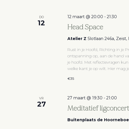
12 maart @ 20:00
-
21:30
DO
12
Head Space
Atelier Z
Slotlaan 246a, Zeist
Rust in je Hoofd, Richting in je P
ontspanning op, aan de hand van
je hoofd. Met reflectievragen kun
welke kant je op wilt. Hier mag je
€35
27 maart @ 19:30
-
21:00
VR
27
Meditatief ligconcer
Buitenplaats de Hoornebo