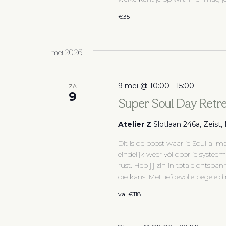
€35
mei 2026
9 mei @ 10:00
-
15:00
ZA
9
Super Soul Day Retr
Atelier Z
Slotlaan 246a, Zeist
Dit is de boost waar je Soul al
eindelijk weer vól door je syste
rust. Heb jij zin in totale ontsp
die kans. Met liefdevolle begeleidi
va. €118