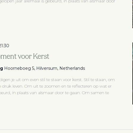
fgelopen jaar allemaal is gebeurd, in plaats van alsmaar door
21:30
oment voor Kerst
eg
Hoorneboeg 5, Hilversum, Netherlands
gen je uit om even stil te staan voor kerst. Stil te staan, om
 druk leven. Om uit te zoomen en te reflecteren op wat er
ebeurd, in plaats van alsmaar door te gaan. Om samen te