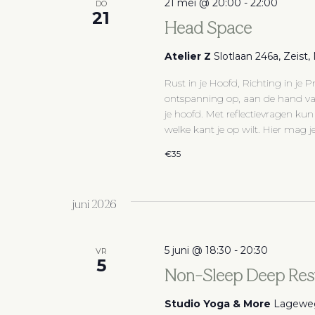
21 mei @ 20:00
-
22:00
DO
21
Head Space
Atelier Z
Slotlaan 246a, Zeist
Rust in je Hoofd, Richting in je P
ontspanning op, aan de hand van
je hoofd. Met reflectievragen kun
welke kant je op wilt. Hier mag je
€35
juni 2026
5 juni @ 18:30
-
20:30
VR
5
Non-Sleep Deep Rest
Studio Yoga & More
Lageweg