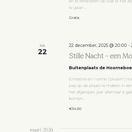
en te reflecteren op wat er het a
te gaan....
Gratis
22 december, 2025 @ 20:00
-
MA
22
Stille Nacht – een M
Buitenplaats de Hoornebo
Ernestine en Nanne (‘praam’) nodi
pas op de plaats te maken in een
het afgelopen jaar allemaal is g
komen...
€34,50
maart 2026