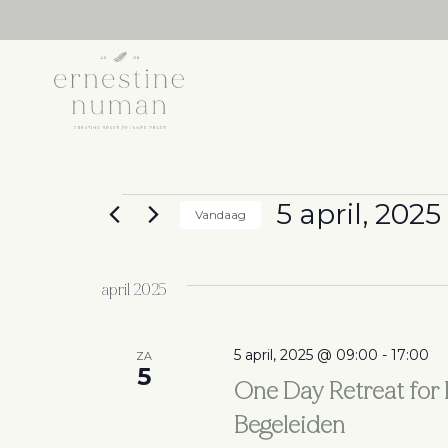
Evenementen
5 april, 2025
Vandaag
Selecteer
een
april 2025
datum.
5 april, 2025 @ 09:00
-
17:00
ZA
5
One Day Retreat for 
Begeleiden