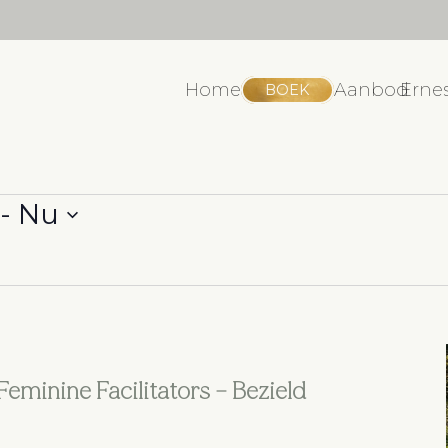
Home
Aanbod
Erne
BOEK
 - 
Nu
Feminine Facilitators – Bezield