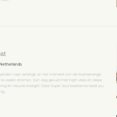
eat
, Netherlands
 maanden naar verlangt, en het moment om die levensenergie
em te voelen stromen. Een dag gevuld met high vibes én diepe
anning én nieuwe energie? Deze Super Soul experience biedt jou
ng...