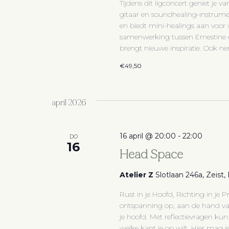
Tijdens dit ligconcert geniet je
gitaar en soundhealing-instrumen
en biedt mini-healings aan voor wi
samenwerking tussen Ernestine e
brengt nieuwe inspiratie. Ook ne
€49,50
april 2026
16 april @ 20:00
-
22:00
DO
16
Head Space
Atelier Z
Slotlaan 246a, Zeist
Rust in je Hoofd, Richting in je P
ontspanning op, aan de hand van
je hoofd. Met reflectievragen kun
welke kant je op wilt. Hier mag je