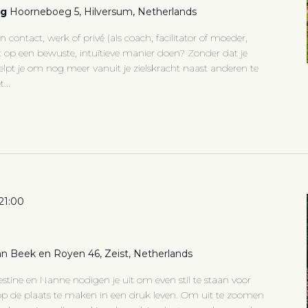
eg
Hoorneboeg 5, Hilversum, Netherlands
 contact, werk of privé (als coach, facilitator of moeder,
 dit op een bewuste, intuïtieve manier doen? Zonder dat je
elpt je om nog meer vanuit je zielskracht naast anderen te
...
21:00
n Beek en Royen 46, Zeist, Netherlands
tine en Nanne nodigen je uit om even stil te staan voor
s op de plaats te maken in een druk leven. Om uit te zoomen