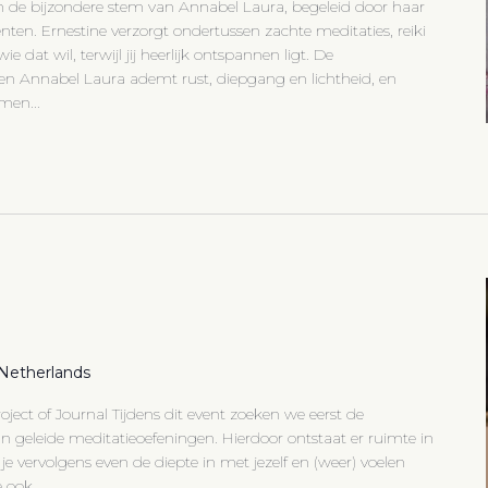
 van de bijzondere stem van Annabel Laura, begeleid door haar
ten. Ernestine verzorgt ondertussen zachte meditaties, reiki
e dat wil, terwijl jij heerlijk ontspannen ligt. De
n Annabel Laura ademt rust, diepgang en lichtheid, en
men...
, Netherlands
roject of Journal Tijdens dit event zoeken we eerst de
 geleide meditatieoefeningen. Hierdoor ontstaat er ruimte in
 je vervolgens even de diepte in met jezelf en (weer) voelen
 ook...