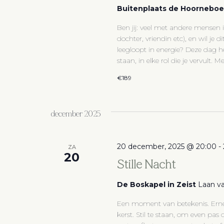
Buitenplaats de Hoornebo
Ben jij: veel met andere mensen in
dochter, vriendin etc), en wil je
leegloopt in energie? Deze dag h
staan, in elke rol die je vervult. Met
€189
december 2025
20 december, 2025 @ 20:00
-
ZA
20
Stille Nacht
De Boskapel in Zeist
Laan va
Een moment van betekenis. Ernes
kerst. Stil te staan, om even pa