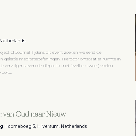
, Netherlands
roject of Journal Tijdens dit event zoeken we eerst de
 geleide meditatieoefeningen. Hierdoor ontstaat er ruimte in
 je vervolgens even de diepte in met jezelf en (weer) voelen
 ook...
t: van Oud naar Nieuw
eg
Hoorneboeg 5, Hilversum, Netherlands